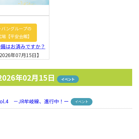
ーバングループの
式場【平安会館】
準備はお済みですか？
026年07月15日】
2026年02月15日
イベント
l.4 －JR牟岐線、進行中！ー
イベント