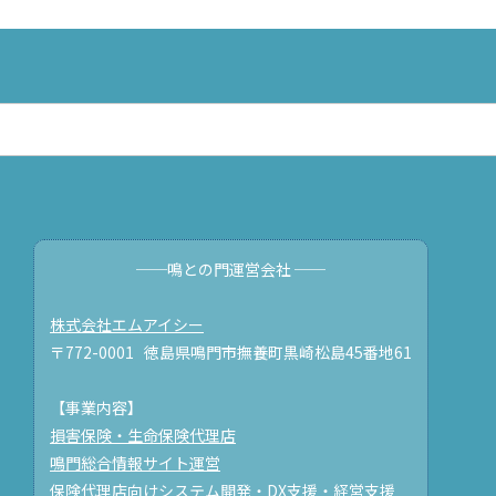
──鳴との門運営会社 ──
株式会社エムアイシー
〒772-0001 徳島県鳴門市撫養町黒崎松島45番地61
【事業内容】
損害保険・生命保険代理店
鳴門総合情報サイト運営
保険代理店向けシステム開発・DX支援・経営支援