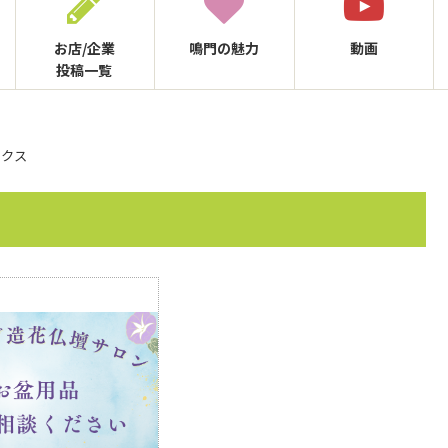
お店/企業
鳴門の
魅力
動画
投稿一覧
ックス