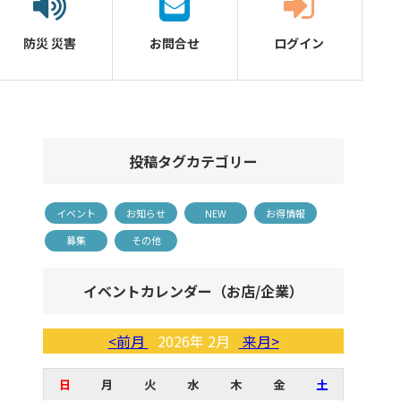
防災
災害
お問合せ
ログイン
投稿タグカテゴリー
イベント
お知らせ
NEW
お得情報
募集
その他
イベントカレンダー（お店/企業）
<前月
2026年 2月
来月>
日
月
火
水
木
金
土