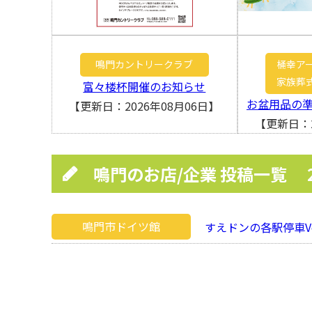
鳴門カントリークラブ
桶幸ア
家族葬
富々楼杯開催のお知らせ
お盆用品の
【更新日：2026年08月06日】
【更新日：2
鳴門のお店/企業 投稿一覧
鳴門市ドイツ館
すえドンの各駅停車Vo