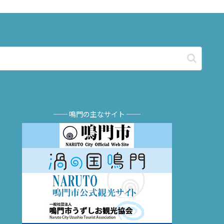
── 鳴門の主なサイト ──