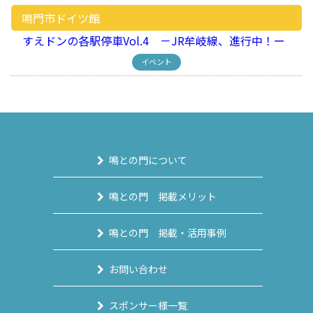
鳴門市ドイツ館
すえドンの各駅停車Vol.4 －JR牟岐線、進行中！ー
イベント
鳴との門について
鳴との門 掲載メリット
鳴との門 掲載・活用事例
お問い合わせ
スポンサー様一覧