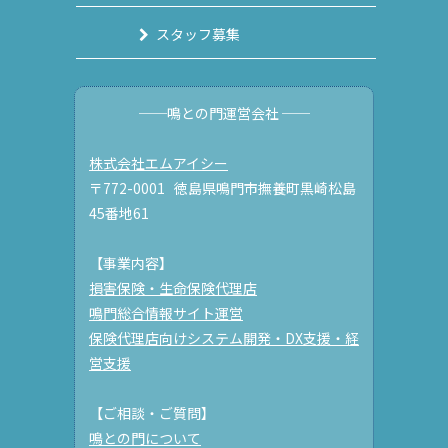
スタッフ募集
──鳴との門運営会社 ──
株式会社エムアイシー
〒772-0001 徳島県鳴門市撫養町黒崎松島
45番地61
【事業内容】
損害保険・生命保険代理店
鳴門総合情報サイト運営
保険代理店向けシステム開発・DX支援・経
営支援
【ご相談・ご質問】
鳴との門について