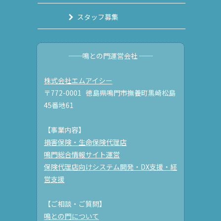
スタッフ募集
──鳴との門運営会社 ──
株式会社エムアイシー
〒772-0001 徳島県鳴門市撫養町黒崎松島
45番地61
【事業内容】
損害保険・生命保険代理店
鳴門総合情報サイト運営
保険代理店向けシステム開発・DX支援・経
営支援
【ご相談・ご質問】
鳴との門について