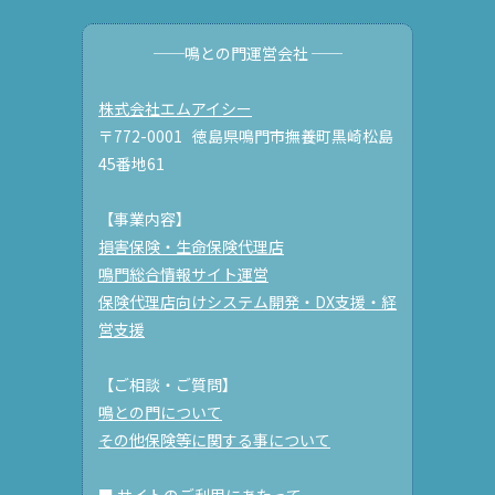
──鳴との門運営会社 ──
株式会社エムアイシー
〒772-0001 徳島県鳴門市撫養町黒崎松島
45番地61
【事業内容】
損害保険・生命保険代理店
鳴門総合情報サイト運営
保険代理店向けシステム開発・DX支援・経
営支援
【ご相談・ご質問】
鳴との門について
その他保険等に関する事について