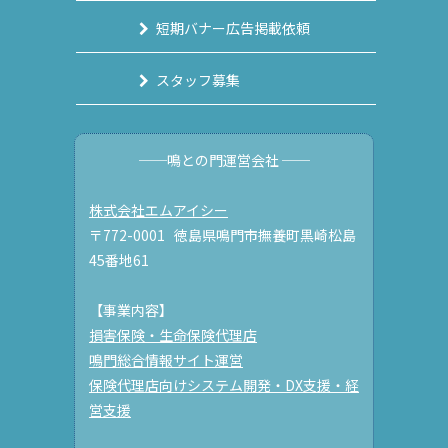
短期バナー広告掲載依頼
スタッフ募集
──鳴との門運営会社 ──
株式会社エムアイシー
〒772-0001 徳島県鳴門市撫養町黒崎松島
45番地61
【事業内容】
損害保険・生命保険代理店
鳴門総合情報サイト運営
保険代理店向けシステム開発・DX支援・経
営支援