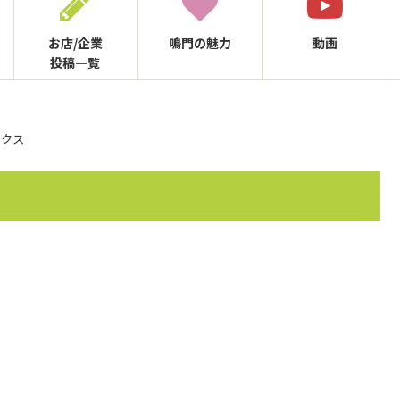
お店/企業
鳴門の
魅力
動画
投稿一覧
ックス