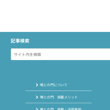
記事検索
鳴との門について
鳴との門 掲載メリット
鳴との門 掲載・活用事例