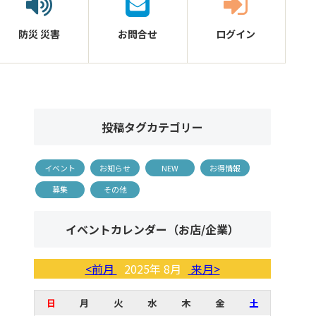
防災
災害
お問合せ
ログイン
投稿タグカテゴリー
イベント
お知らせ
NEW
お得情報
募集
その他
イベントカレンダー（お店/企業）
<前月
2025年 8月
来月>
日
月
火
水
木
金
土