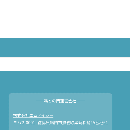
──鳴との門運営会社 ──
株式会社エムアイシー
〒772-0001 徳島県鳴門市撫養町黒崎松島45番地61