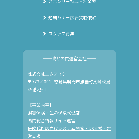
スポンサー特典・料金表
短期バナー広告掲載依頼
スタッフ募集
──鳴との門運営会社 ──
株式会社エムアイシー
〒772-0001 徳島県鳴門市撫養町黒崎松島
45番地61
【事業内容】
損害保険・生命保険代理店
鳴門総合情報サイト運営
保険代理店向けシステム開発・DX支援・経
営支援