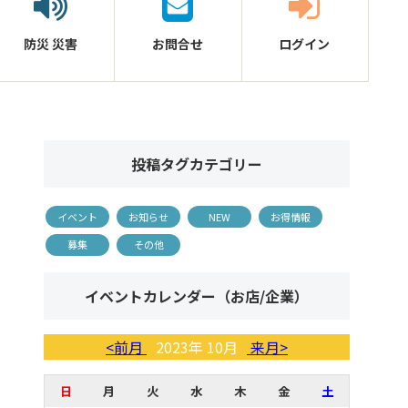
防災
災害
お問合せ
ログイン
投稿タグカテゴリー
イベント
お知らせ
NEW
お得情報
募集
その他
イベントカレンダー（お店/企業）
<前月
2023年 10月
来月>
日
月
火
水
木
金
土