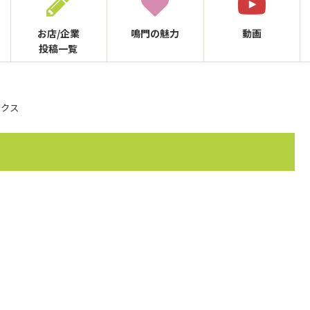
お店/企業
鳴門の
魅力
動画
投稿一覧
ックス