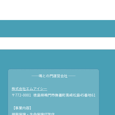
──鳴との門運営会社 ──
株式会社エムアイシー
〒772-0001 徳島県鳴門市撫養町黒崎松島45番地61
【事業内容】
損害保険・生命保険代理店