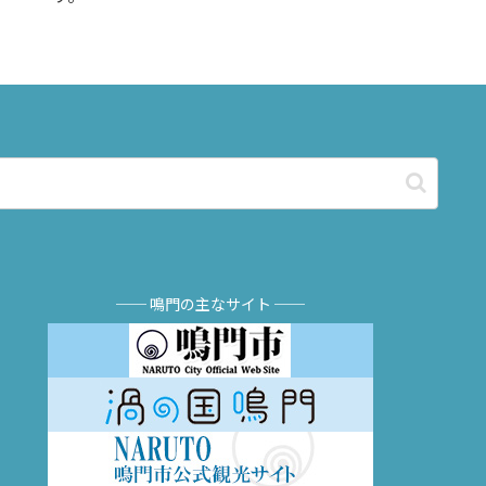
── 鳴門の主なサイト ──