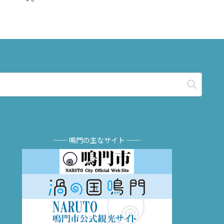
── 鳴門の主なサイト ──