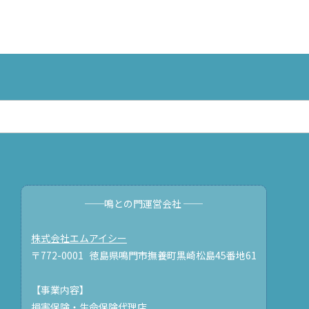
──鳴との門運営会社 ──
株式会社エムアイシー
〒772-0001 徳島県鳴門市撫養町黒崎松島45番地61
【事業内容】
損害保険・生命保険代理店