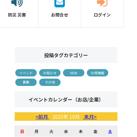
防災
災害
お問合せ
ログイン
投稿タグカテゴリー
イベント
お知らせ
NEW
お得情報
募集
その他
イベントカレンダー（お店/企業）
<前月
2023年 10月
来月>
日
月
火
水
木
金
土