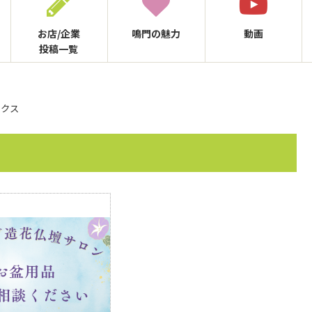
お店/企業
鳴門の
魅力
動画
投稿一覧
ックス