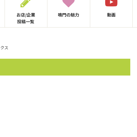
お店/企業
鳴門の
魅力
動画
投稿一覧
ックス