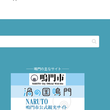
── 鳴門の主なサイト ──