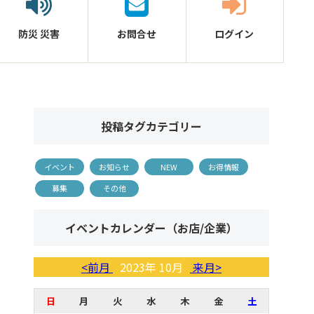
防災
災害
お問合せ
ログイン
投稿タグカテゴリー
イベント
お知らせ
NEW
お得情報
募集
その他
イベントカレンダー（お店/企業）
<前月
2023年 10月
来月>
日
月
火
水
木
金
土