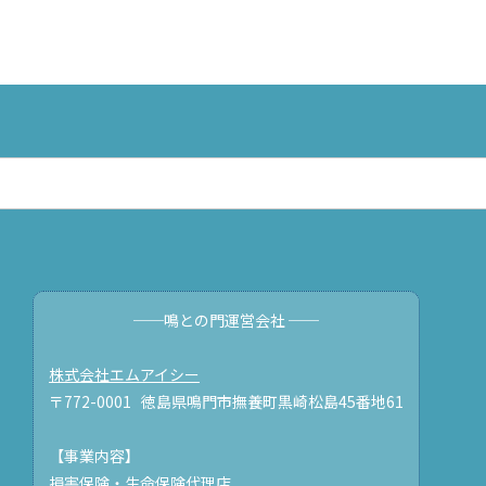
──鳴との門運営会社 ──
株式会社エムアイシー
〒772-0001 徳島県鳴門市撫養町黒崎松島45番地61
【事業内容】
損害保険・生命保険代理店