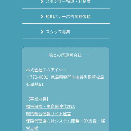
スポンサー特典・料金表
短期バナー広告掲載依頼
スタッフ募集
──鳴との門運営会社 ──
株式会社エムアイシー
〒772-0001 徳島県鳴門市撫養町黒崎松島
45番地61
【事業内容】
損害保険・生命保険代理店
鳴門総合情報サイト運営
保険代理店向けシステム開発・DX支援・経
営支援