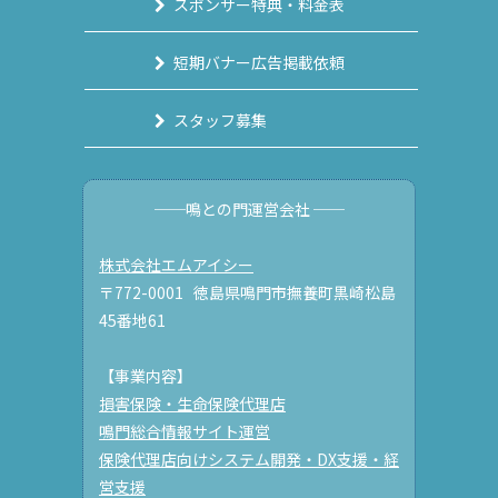
スポンサー特典・料金表
短期バナー広告掲載依頼
スタッフ募集
──鳴との門運営会社 ──
株式会社エムアイシー
〒772-0001 徳島県鳴門市撫養町黒崎松島
45番地61
【事業内容】
損害保険・生命保険代理店
鳴門総合情報サイト運営
保険代理店向けシステム開発・DX支援・経
営支援