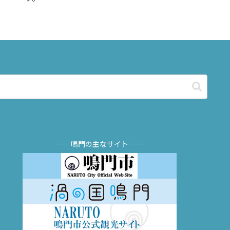
── 鳴門の主なサイト ──