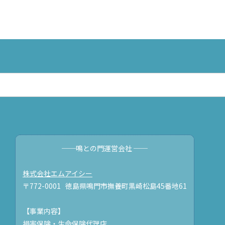
──鳴との門運営会社 ──
株式会社エムアイシー
〒772-0001 徳島県鳴門市撫養町黒崎松島45番地61
【事業内容】
損害保険・生命保険代理店