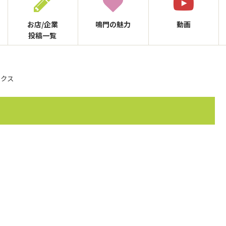
お店/企業
鳴門の
魅力
動画
投稿一覧
ックス