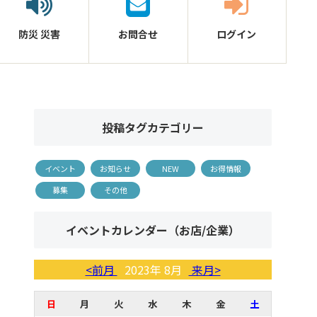
防災
災害
お問合せ
ログイン
投稿タグカテゴリー
イベント
お知らせ
NEW
お得情報
募集
その他
イベントカレンダー（お店/企業）
<前月
2023年 8月
来月>
日
月
火
水
木
金
土