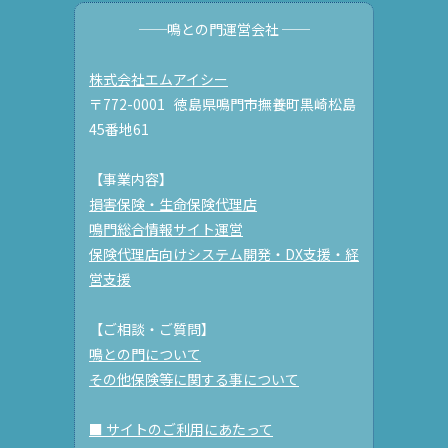
──鳴との門運営会社 ──
株式会社エムアイシー
〒772-0001 徳島県鳴門市撫養町黒崎松島
45番地61
【事業内容】
損害保険・生命保険代理店
鳴門総合情報サイト運営
保険代理店向けシステム開発・DX支援・経
営支援
【ご相談・ご質問】
鳴との門について
その他保険等に関する事について
■ サイトのご利用にあたって