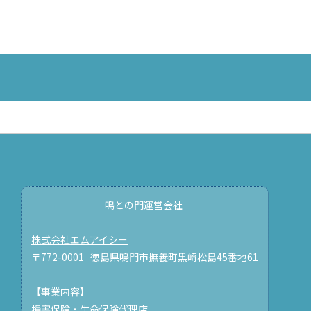
──鳴との門運営会社 ──
株式会社エムアイシー
〒772-0001 徳島県鳴門市撫養町黒崎松島45番地61
【事業内容】
損害保険・生命保険代理店