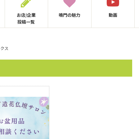
お店/企業
鳴門の
魅力
動画
投稿一覧
ックス