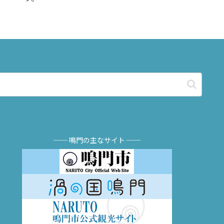
── 鳴門の主なサイト ──