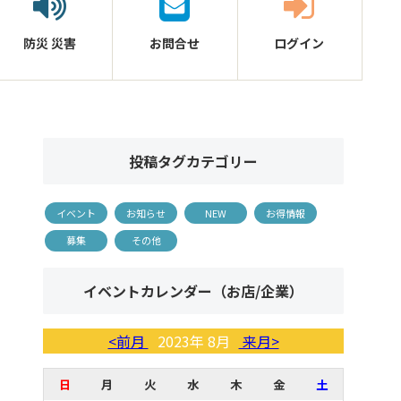
防災
災害
お問合せ
ログイン
投稿タグカテゴリー
イベント
お知らせ
NEW
お得情報
募集
その他
イベントカレンダー（お店/企業）
<前月
2023年 8月
来月>
日
月
火
水
木
金
土