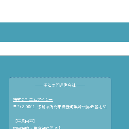
──鳴との門運営会社 ──
株式会社エムアイシー
〒772-0001 徳島県鳴門市撫養町黒崎松島45番地61
【事業内容】
損害保険・生命保険代理店