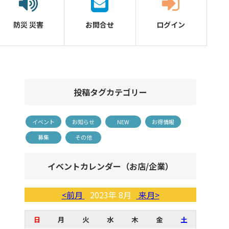
防災
災害
お問合せ
ログイン
投稿タグカテゴリー
イベント
お知らせ
NEW
お得情報
募集
その他
イベントカレンダー（お店/企業）
<前月
2023年 8月
来月>
日
月
火
水
木
金
土