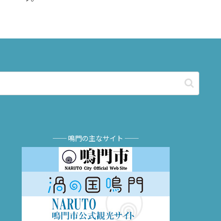
── 鳴門の主なサイト ──