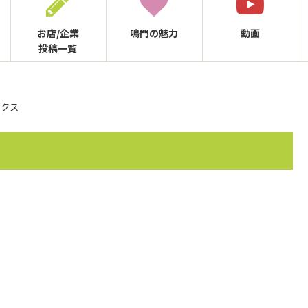
お店/企業
鳴門の
魅力
動画
投稿一覧
ックス