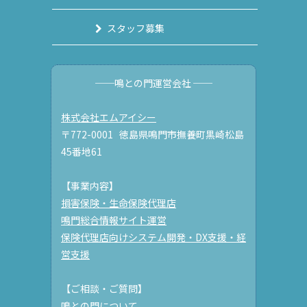
スタッフ募集
──鳴との門運営会社 ──
株式会社エムアイシー
〒772-0001 徳島県鳴門市撫養町黒崎松島
45番地61
【事業内容】
損害保険・生命保険代理店
鳴門総合情報サイト運営
保険代理店向けシステム開発・DX支援・経
営支援
【ご相談・ご質問】
鳴との門について