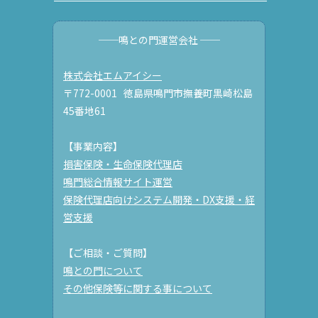
──鳴との門運営会社 ──
株式会社エムアイシー
〒772-0001 徳島県鳴門市撫養町黒崎松島
45番地61
【事業内容】
損害保険・生命保険代理店
鳴門総合情報サイト運営
保険代理店向けシステム開発・DX支援・経
営支援
【ご相談・ご質問】
鳴との門について
その他保険等に関する事について