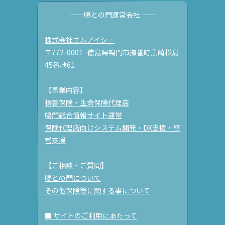
──鳴との門運営会社 ──
株式会社エムアイシー
〒772-0001 徳島県鳴門市撫養町黒崎松島
45番地61
【事業内容】
損害保険・生命保険代理店
鳴門総合情報サイト運営
保険代理店向けシステム開発・DX支援・経
営支援
【ご相談・ご質問】
鳴との門について
その他保険等に関する事について
■ サイトのご利用にあたって