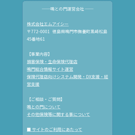
──鳴との門運営会社 ──
株式会社エムアイシー
〒772-0001 徳島県鳴門市撫養町黒崎松島
45番地61
【事業内容】
損害保険・生命保険代理店
鳴門総合情報サイト運営
保険代理店向けシステム開発・DX支援・経
営支援
【ご相談・ご質問】
鳴との門について
その他保険等に関する事について
■ サイトのご利用にあたって