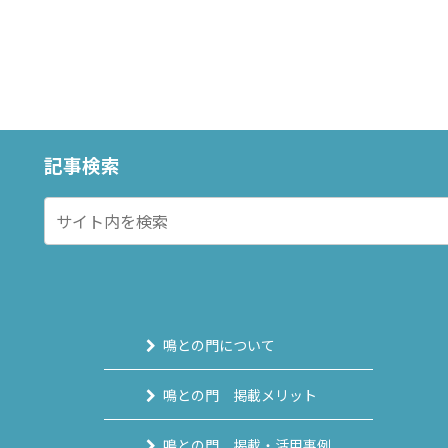
記事検索
鳴との門について
鳴との門 掲載メリット
鳴との門 掲載・活用事例