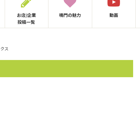
お店/企業
鳴門の
魅力
動画
投稿一覧
ックス