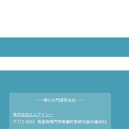
──鳴との門運営会社 ──
株式会社エムアイシー
〒772-0001 徳島県鳴門市撫養町黒崎松島45番地61