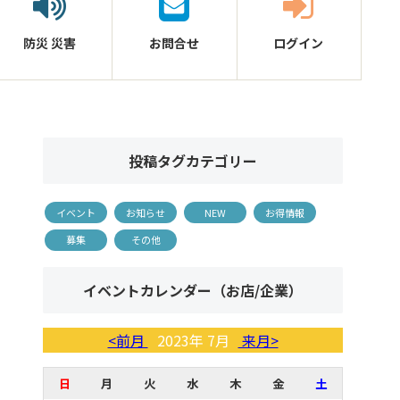
防災
災害
お問合せ
ログイン
投稿タグカテゴリー
イベント
お知らせ
NEW
お得情報
募集
その他
イベントカレンダー（お店/企業）
<前月
2023年 7月
来月>
日
月
火
水
木
金
土