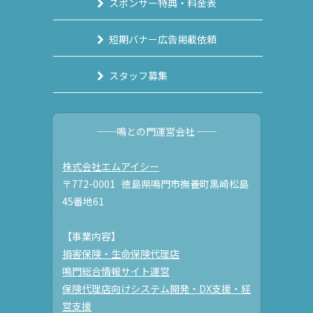
スポンサー特典・料金表
短期バナー広告掲載依頼
スタッフ募集
──鳴との門運営会社 ──
株式会社エムアイシー
〒772-0001 徳島県鳴門市撫養町黒崎松島
45番地61
【事業内容】
損害保険・生命保険代理店
鳴門総合情報サイト運営
保険代理店向けシステム開発・DX支援・経
営支援