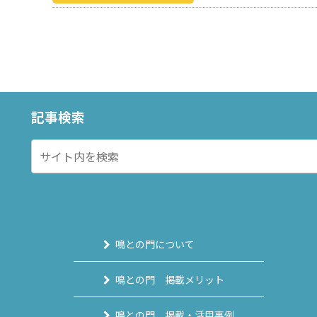
記事検索
鳴との門について
鳴との門 掲載メリット
鳴との門 掲載・活用事例