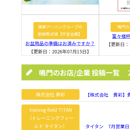
桶幸アーバングループの
鳴門カ
家族葬式場【平安会館】
富々楼
お盆用品の準備はお済みですか？
【更新日：2
【更新日：2026年07月15日】
鳴門のお店/企業 投稿一覧
株式会社 貴彩
【株式会社 貴彩】貴
training field TITAN
（トレーニングフィー
ルド タイタン）
タイタン 7月営業日