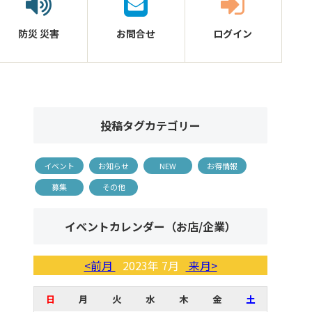
防災
災害
お問合せ
ログイン
投稿タグカテゴリー
イベント
お知らせ
NEW
お得情報
募集
その他
イベントカレンダー（お店/企業）
<前月
2023年 7月
来月>
日
月
火
水
木
金
土