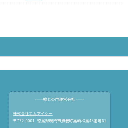
──鳴との門運営会社 ──
株式会社エムアイシー
〒772-0001 徳島県鳴門市撫養町黒崎松島45番地61