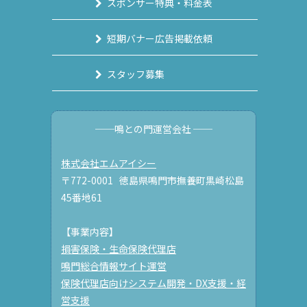
スポンサー特典・料金表
短期バナー広告掲載依頼
スタッフ募集
──鳴との門運営会社 ──
株式会社エムアイシー
〒772-0001 徳島県鳴門市撫養町黒崎松島
45番地61
【事業内容】
損害保険・生命保険代理店
鳴門総合情報サイト運営
保険代理店向けシステム開発・DX支援・経
営支援