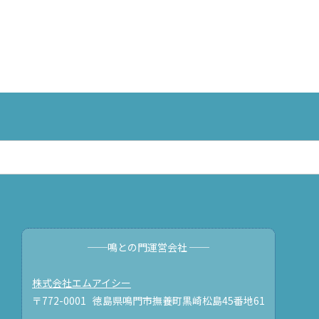
──鳴との門運営会社 ──
株式会社エムアイシー
〒772-0001 徳島県鳴門市撫養町黒崎松島45番地61