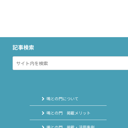
記事検索
鳴との門について
鳴との門 掲載メリット
鳴との門 掲載・活用事例