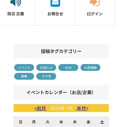
防災
災害
お問合せ
ログイン
投稿タグカテゴリー
イベント
お知らせ
NEW
お得情報
募集
その他
イベントカレンダー（お店/企業）
<前月
2023年 7月
来月>
日
月
火
水
木
金
土