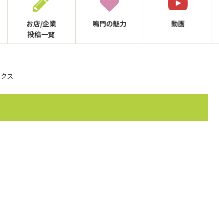
お店/企業
鳴門の
魅力
動画
投稿一覧
ックス