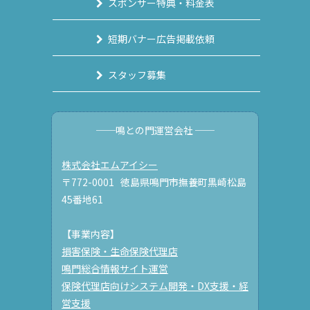
スポンサー特典・料金表
短期バナー広告掲載依頼
スタッフ募集
──鳴との門運営会社 ──
株式会社エムアイシー
〒772-0001 徳島県鳴門市撫養町黒崎松島
45番地61
【事業内容】
損害保険・生命保険代理店
鳴門総合情報サイト運営
保険代理店向けシステム開発・DX支援・経
営支援