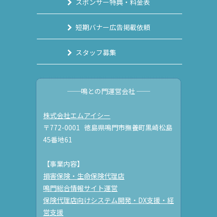
スポンサー特典・料金表
短期バナー広告掲載依頼
スタッフ募集
──鳴との門運営会社 ──
株式会社エムアイシー
〒772-0001 徳島県鳴門市撫養町黒崎松島
45番地61
【事業内容】
損害保険・生命保険代理店
鳴門総合情報サイト運営
保険代理店向けシステム開発・DX支援・経
営支援