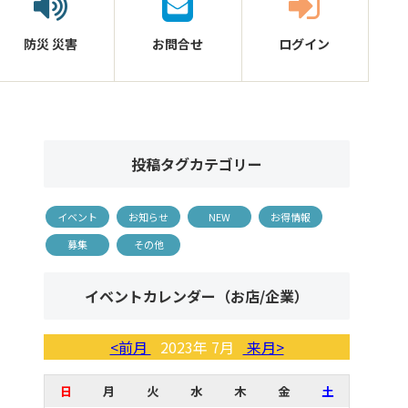
防災
災害
お問合せ
ログイン
投稿タグカテゴリー
イベント
お知らせ
NEW
お得情報
募集
その他
イベントカレンダー（お店/企業）
<前月
2023年 7月
来月>
日
月
火
水
木
金
土