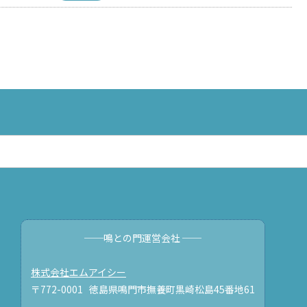
──鳴との門運営会社 ──
株式会社エムアイシー
〒772-0001 徳島県鳴門市撫養町黒崎松島45番地61