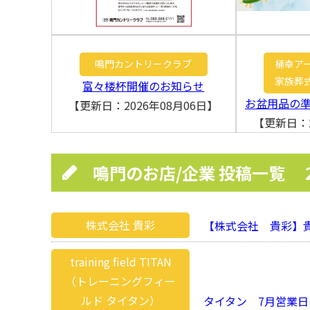
鳴門カントリークラブ
桶幸ア
家族葬
富々楼杯開催のお知らせ
お盆用品の
【更新日：2026年08月06日】
【更新日：2
鳴門のお店/企業 投稿一覧
株式会社 貴彩
【株式会社 貴彩】貴
training field TITAN
（トレーニングフィー
ルド タイタン）
タイタン 7月営業日