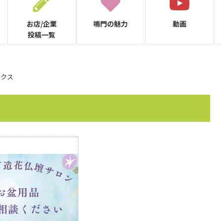
お店/企業
鳴門の
魅力
動画
投稿一覧
ックス