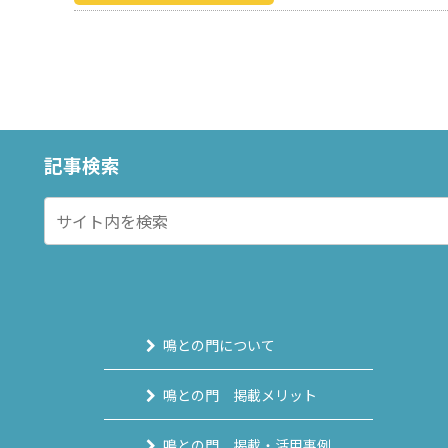
記事検索
鳴との門について
鳴との門 掲載メリット
鳴との門 掲載・活用事例