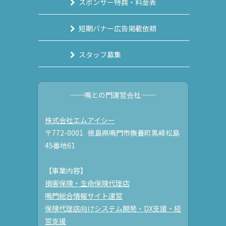
スポンサー特典・料金表
短期バナー広告掲載依頼
スタッフ募集
──鳴との門運営会社 ──
株式会社エムアイシー
〒772-0001 徳島県鳴門市撫養町黒崎松島
45番地61
【事業内容】
損害保険・生命保険代理店
鳴門総合情報サイト運営
保険代理店向けシステム開発・DX支援・経
営支援