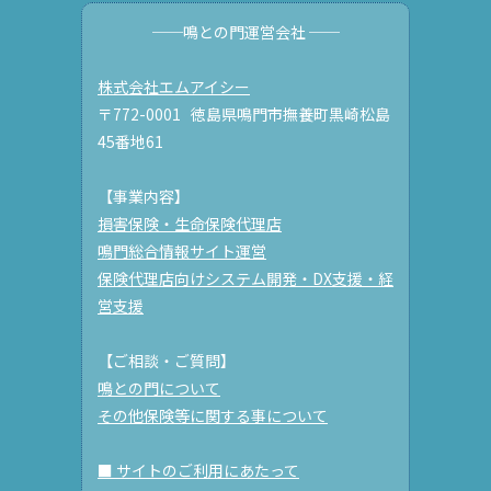
──鳴との門運営会社 ──
株式会社エムアイシー
〒772-0001 徳島県鳴門市撫養町黒崎松島
45番地61
【事業内容】
損害保険・生命保険代理店
鳴門総合情報サイト運営
保険代理店向けシステム開発・DX支援・経
営支援
【ご相談・ご質問】
鳴との門について
その他保険等に関する事について
■ サイトのご利用にあたって