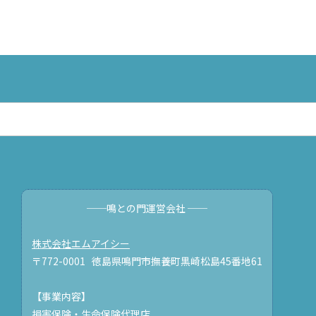
──鳴との門運営会社 ──
株式会社エムアイシー
〒772-0001 徳島県鳴門市撫養町黒崎松島45番地61
【事業内容】
損害保険・生命保険代理店