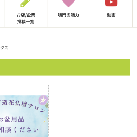
お店/企業
鳴門の
魅力
動画
投稿一覧
ックス