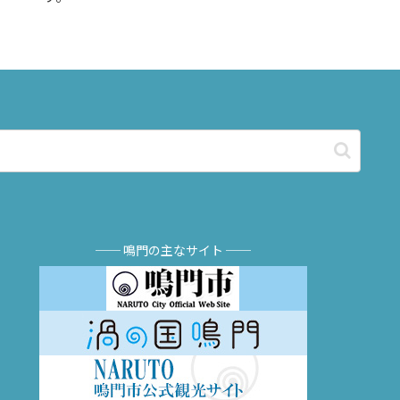
── 鳴門の主なサイト ──