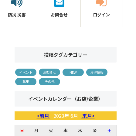
防災
災害
お問合せ
ログイン
投稿タグカテゴリー
イベント
お知らせ
NEW
お得情報
募集
その他
イベントカレンダー（お店/企業）
<前月
2023年 6月
来月>
日
月
火
水
木
金
土