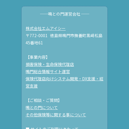
──鳴との門運営会社 ──
株式会社エムアイシー
〒772-0001 徳島県鳴門市撫養町黒崎松島
45番地61
【事業内容】
損害保険・生命保険代理店
鳴門総合情報サイト運営
保険代理店向けシステム開発・DX支援・経
営支援
【ご相談・ご質問】
鳴との門について
その他保険等に関する事について