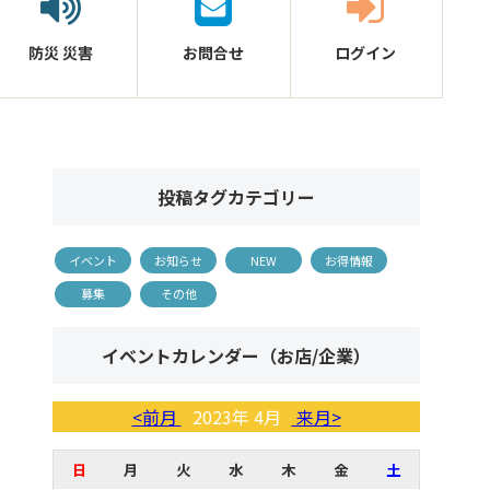
防災
災害
お問合せ
ログイン
投稿タグカテゴリー
イベント
お知らせ
NEW
お得情報
募集
その他
イベントカレンダー（お店/企業）
<前月
2023年 4月
来月>
日
月
火
水
木
金
土