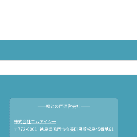
──鳴との門運営会社 ──
株式会社エムアイシー
〒772-0001 徳島県鳴門市撫養町黒崎松島45番地61