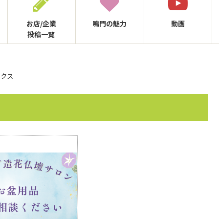
お店/企業
鳴門の
魅力
動画
投稿一覧
ックス