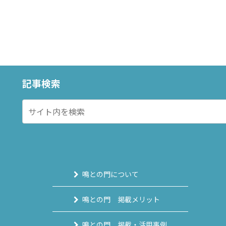
記事検索
鳴との門について
鳴との門 掲載メリット
鳴との門 掲載・活用事例