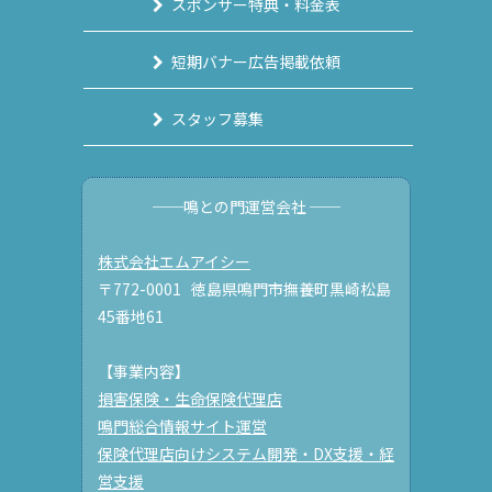
スポンサー特典・料金表
短期バナー広告掲載依頼
スタッフ募集
──鳴との門運営会社 ──
株式会社エムアイシー
〒772-0001 徳島県鳴門市撫養町黒崎松島
45番地61
【事業内容】
損害保険・生命保険代理店
鳴門総合情報サイト運営
保険代理店向けシステム開発・DX支援・経
営支援