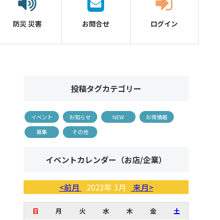
防災
災害
お問合せ
ログイン
投稿タグカテゴリー
イベント
お知らせ
NEW
お得情報
募集
その他
イベントカレンダー（お店/企業）
<前月
2023年 3月
来月>
日
月
火
水
木
金
土