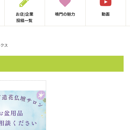
お店/企業
鳴門の
魅力
動画
投稿一覧
ックス