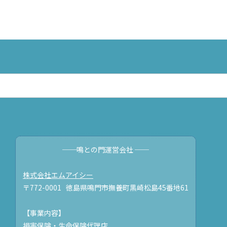
──鳴との門運営会社 ──
株式会社エムアイシー
〒772-0001 徳島県鳴門市撫養町黒崎松島45番地61
【事業内容】
損害保険・生命保険代理店