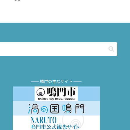
── 鳴門の主なサイト ──