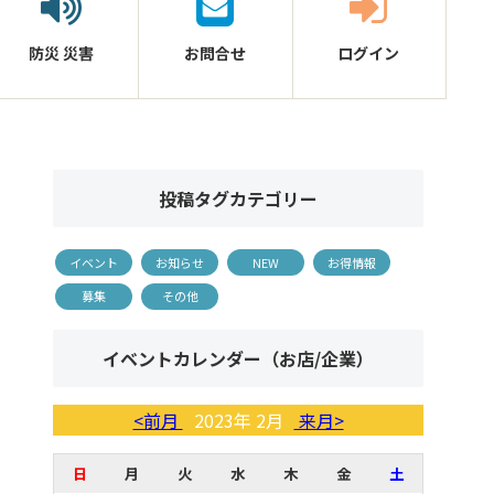
防災
災害
お問合せ
ログイン
投稿タグカテゴリー
イベント
お知らせ
NEW
お得情報
募集
その他
イベントカレンダー（お店/企業）
<前月
2023年 2月
来月>
日
月
火
水
木
金
土