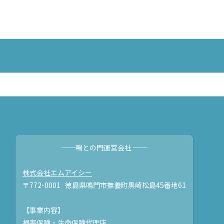
──鳴との門運営会社 ──
株式会社エムアイシー
〒772-0001 徳島県鳴門市撫養町黒崎松島45番地61
【事業内容】
損害保険・生命保険代理店