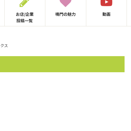
お店/企業
鳴門の
魅力
動画
投稿一覧
ックス