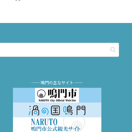
── 鳴門の主なサイト ──