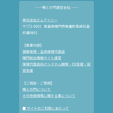
──鳴との門運営会社 ──
株式会社エムアイシー
〒772-0001 徳島県鳴門市撫養町黒崎松島
45番地61
【事業内容】
損害保険・生命保険代理店
鳴門総合情報サイト運営
保険代理店向けシステム開発・DX支援・経
営支援
【ご相談・ご質問】
鳴との門について
その他保険等に関する事について
■ サイトのご利用にあたって