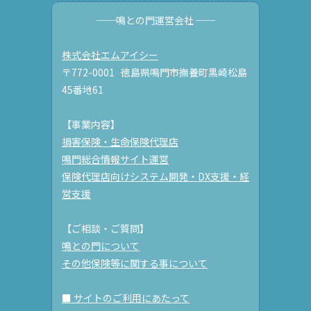
──鳴との門運営会社 ──
株式会社エムアイシー
〒772-0001 徳島県鳴門市撫養町黒崎松島
45番地61
【事業内容】
損害保険・生命保険代理店
鳴門総合情報サイト運営
保険代理店向けシステム開発・DX支援・経
営支援
【ご相談・ご質問】
鳴との門について
その他保険等に関する事について
■ サイトのご利用にあたって