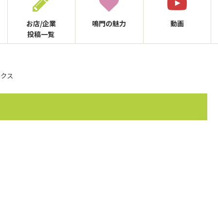
お店/企業
鳴門の
魅力
動画
投稿一覧
ックス