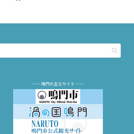
── 鳴門の主なサイト ──