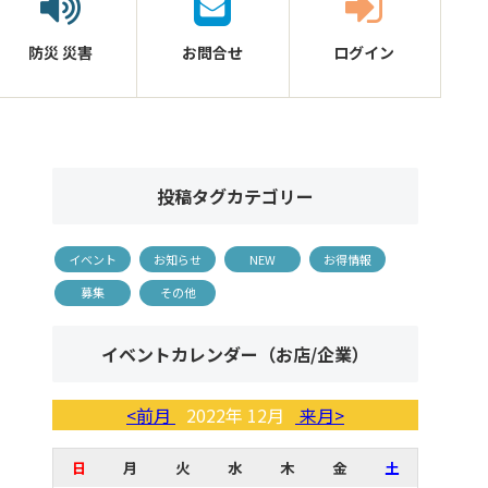
防災
災害
お問合せ
ログイン
投稿タグカテゴリー
イベント
お知らせ
NEW
お得情報
募集
その他
イベントカレンダー（お店/企業）
<前月
2022年 12月
来月>
日
月
火
水
木
金
土