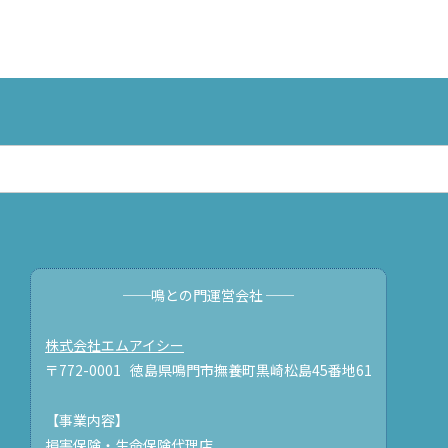
──鳴との門運営会社 ──
株式会社エムアイシー
〒772-0001 徳島県鳴門市撫養町黒崎松島45番地61
【事業内容】
損害保険・生命保険代理店