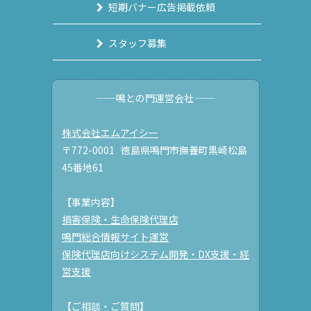
短期バナー広告掲載依頼
スタッフ募集
──鳴との門運営会社 ──
株式会社エムアイシー
〒772-0001 徳島県鳴門市撫養町黒崎松島
45番地61
【事業内容】
損害保険・生命保険代理店
鳴門総合情報サイト運営
保険代理店向けシステム開発・DX支援・経
営支援
【ご相談・ご質問】