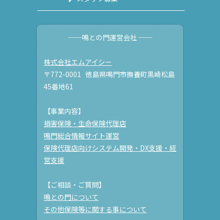
──鳴との門運営会社 ──
株式会社エムアイシー
〒772-0001 徳島県鳴門市撫養町黒崎松島
45番地61
【事業内容】
損害保険・生命保険代理店
鳴門総合情報サイト運営
保険代理店向けシステム開発・DX支援・経
営支援
【ご相談・ご質問】
鳴との門について
その他保険等に関する事について