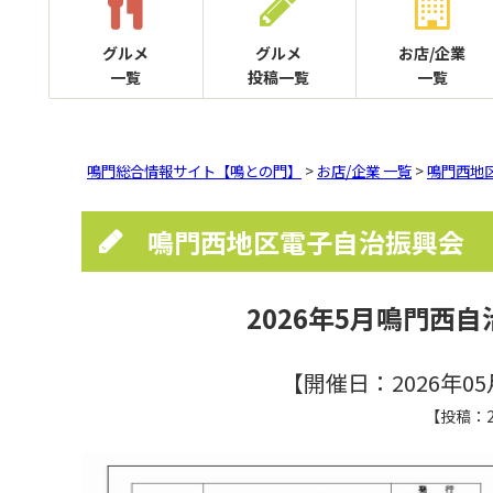
グルメ
グルメ
お店/企業
一覧
投稿一覧
一覧
鳴門総合情報サイト【鳴との門】
>
お店/企業 一覧
>
鳴門西地
鳴門西地区電子自治振興会
2026年5月鳴門西
【開催日：2026年05
【投稿：2