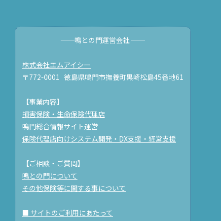
──鳴との門運営会社 ──
株式会社エムアイシー
〒772-0001 徳島県鳴門市撫養町黒崎松島45番地61
【事業内容】
損害保険・生命保険代理店
鳴門総合情報サイト運営
保険代理店向けシステム開発・DX支援・経営支援
【ご相談・ご質問】
鳴との門について
その他保険等に関する事について
■ サイトのご利用にあたって