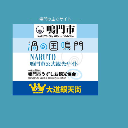
── 鳴門の主なサイト ──