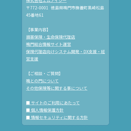
株式会社エムアイシー
〒772-0001 徳島県鳴門市撫養町黒崎松島
45番地61
【事業内容】
損害保険・生命保険代理店
鳴門総合情報サイト運営
保険代理店向けシステム開発・DX支援・経
営支援
【ご相談・ご質問】
鳴との門について
その他保険等に関する事について
■ サイトのご利用にあたって
■ 個人情報保護方針
■ 情報セキュリティに関する方針